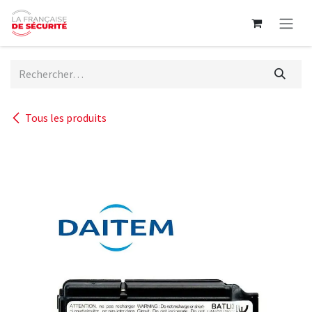
Se rendre au contenu
Tous les produits