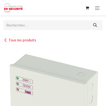
Se rendre au contenu
Tous les produits