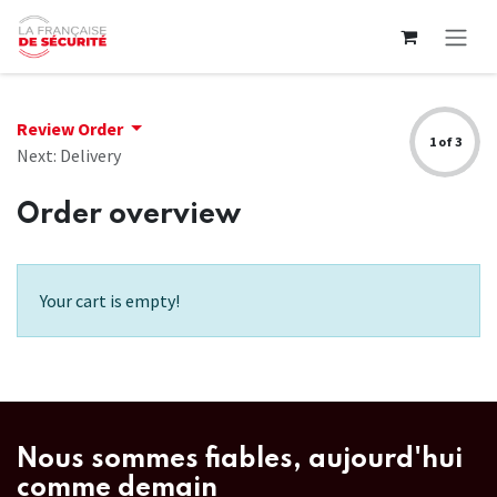
Skip to Content
Review Order
1 of 3
Next: Delivery
Order overview
Your cart is empty!
Nous sommes fiables, aujourd'hui
comme demain