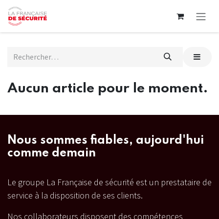
Se rendre au contenu
Aucun article pour le moment.
Nous sommes fiables, aujourd'hui
comme demain
Le groupe La Française de sécurité est un prestataire de
service à la disposition de ses clients.
Nos collaborateurs disposent des compétences